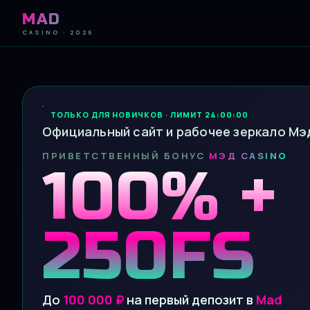
MAD
CASINO · 2026
ТОЛЬКО ДЛЯ НОВИЧКОВ · ЛИМИТ 24:00:00
Официальный сайт и рабочее зеркало Мэд
ПРИВЕТСТВЕННЫЙ БОНУС
МЭД CASINO
100% +
250FS
До
100 000 ₽
на первый депозит в
Mad