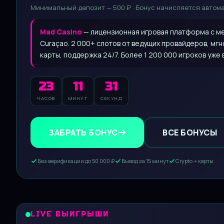
Минимальный депозит — 500 ₽ · Бонус начисляется автом
Mad Casino
— лицензионная игровая платформа с м
Curaçao. 2 000+ слотов от ведущих провайдеров, мгн
карты, поддержка 24/7. Более 1 200 000 игроков уже
23
11
30
ЧАСОВ
МИНУТ
СЕКУНД
ЗАБРАТЬ БОНУС
ВСЕ БОНУСЫ
Без верификации до 50 000 ₽
Вывод за 15 минут
Crypto + карты
LIVE ВЫИГРЫШИ