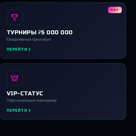
HOT
ТУРНИРЫ ₽5 000 000
Ежедневные призовые
ПЕРЕЙТИ
VIP-СТАТУС
Персональный менеджер
ПЕРЕЙТИ