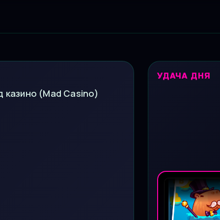
УДАЧА ДНЯ
 казино (Mad Casino)