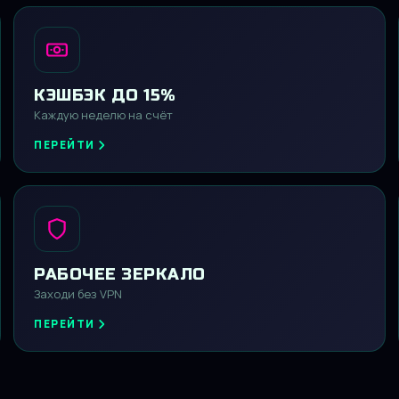
КЭШБЭК ДО 15%
Каждую неделю на счёт
ПЕРЕЙТИ
РАБОЧЕЕ ЗЕРКАЛО
Заходи без VPN
ПЕРЕЙТИ