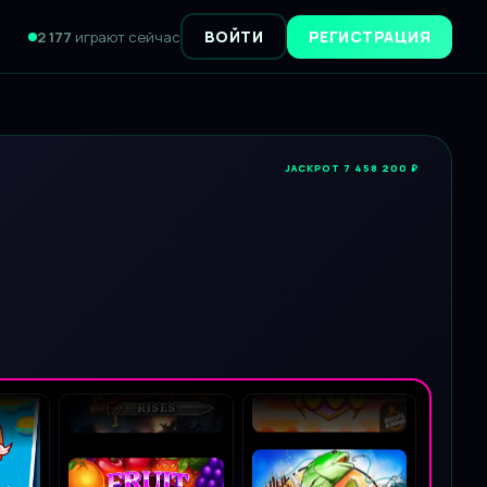
ВОЙТИ
РЕГИСТРАЦИЯ
2 181
играют сейчас
JACKPOT 7 458 200 ₽