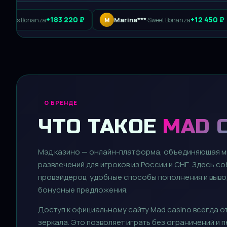
+183 220 ₽
+12 450 ₽
Marina***
Ва
nza
M
·
Sweet Bonanza
В
О БРЕНДЕ
ЧТО ТАКОЕ
MAD 
Мэд казино — онлайн-платформа, объединяющая м
развлечений для игроков из России и СНГ. Здесь с
провайдеров, удобные способы пополнения и выво
бонусные предложения.
Доступ к официальному сайту Mad casino всегда о
зеркала. Это позволяет играть без ограничений и 