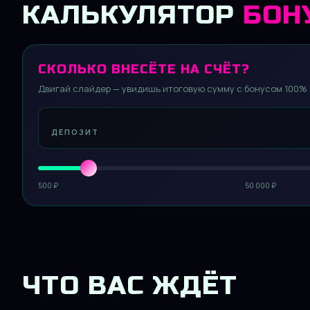
КАЛЬКУЛЯТОР
БОН
СКОЛЬКО ВНЕСЁТЕ НА СЧЁТ?
Двигай слайдер — увидишь итоговую сумму с бонусом 100%
ДЕПОЗИТ
500 ₽
50 000 ₽
ЧТО ВАС ЖДЁТ