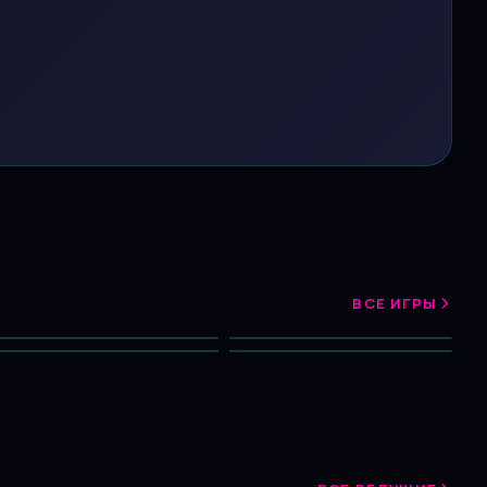
ВСЕ ИГРЫ
Divine Divas
Dreamshock
TOP
Big Win x25
Fab Farm
PLAY’N GO
NETENT
NETENT
PLAY’N GO